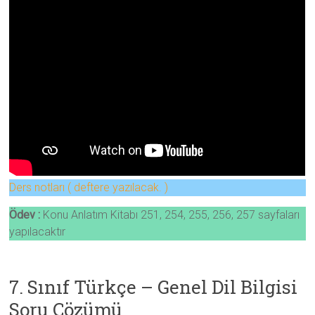
Ders notları ( deftere yazılacak. )
Ödev :
Konu Anlatım Kitabı 251, 254, 255, 256, 257 sayfaları
yapılacaktır
7. Sınıf Türkçe – Genel Dil Bilgisi
Soru Çözümü