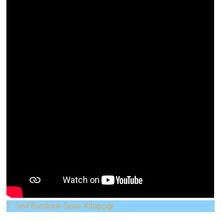
7. Sınıf Bursluluk Sınav Kitapçığı