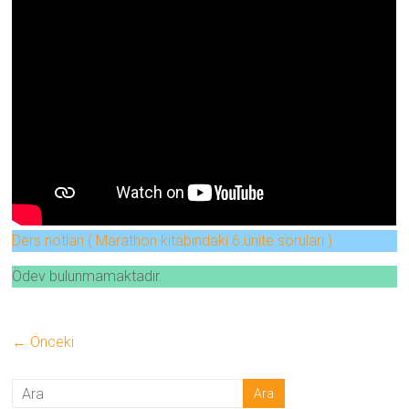
Ders notları ( Marathon kitabındaki 6.ünite soruları )
Ödev bulunmamaktadır.
← Önceki