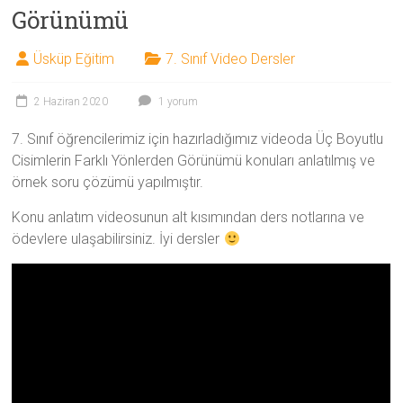
Görünümü
Üsküp Eğitim
7. Sınıf Video Dersler
2 Haziran 2020
1 yorum
7. Sınıf öğrencilerimiz için hazırladığımız videoda Üç Boyutlu
Cisimlerin Farklı Yönlerden Görünümü konuları anlatılmış ve
örnek soru çözümü yapılmıştır.
Konu anlatım videosunun alt kısımından ders notlarına ve
ödevlere ulaşabilirsiniz. İyi dersler