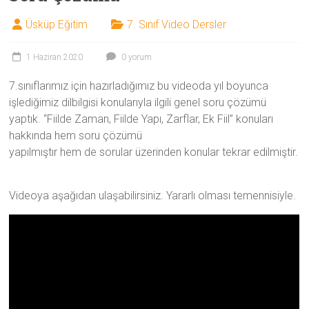
Üsküp Eğitim
7. Sınıf Video Dersler
1 Haziran 2020
0 yorum
7.sınıflarımız için hazırladığımız bu videoda yıl boyunca
işlediğimiz dilbilgisi konularıyla ilgili genel soru çözümü
yaptık. “Fiilde Zaman, Fiilde Yapı, Zarflar, Ek Fiil” konuları
hakkında hem soru çözümü
yapılmıştır hem de sorular üzerinden konular tekrar edilmiştir.
Videoya aşağıdan ulaşabilirsiniz. Yararlı olması temennisiyle.