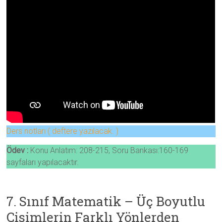
Ders notları ( deftere yazılacak. )
Ödev :
Konu Anlatım: 208-215, Soru Bankası:160-169
sayfaları yapılacaktır.
7. Sınıf Matematik – Üç Boyutlu
Cisimlerin Farklı Yönlerden