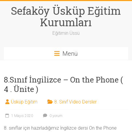
Skip
Sefaköy Üsküp Eğitim
to
content
Kurumları
Eğitimin Üssü
Menü
8.Sınıf İngilizce – On the Phone (
4 . Ünite )
Üsküp Eğitim
8. Sınıf Video Dersler
1 Mayıs 2020
0 yorum
8. sınıflar için hazırladığımız İngilizce dersi On the Phone