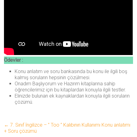
Ödevler :
Konu anlatım ve soru bankasında bu konu ile ilgili boş
kalmış soruların hepsinin çözülmesi.
Onadım Başlıyorum ve Hazırım kitaplarına sahip
öğrencilerimiz için bu kitaplardan konuyla ilgili testler.
Elinizde bulunan ek kaynaklardan konuyla ilgili soruların
çözümü.
←
7. Sınıf İngilizce – ” Too ” Kalıbının Kullanımı Konu anlatımı
+ Soru çözümü